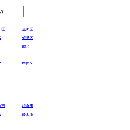
川区
金沢区
区
鶴見区
南区
区
中原区
原市
鎌倉市
市
藤沢市