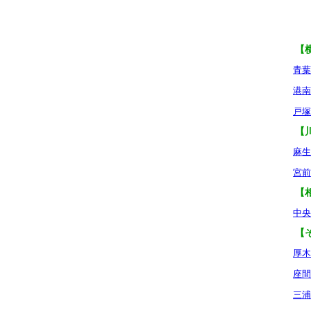
【
青葉
港南
戸塚
【
麻生
宮前
【
中央
【
厚木
座間
三浦