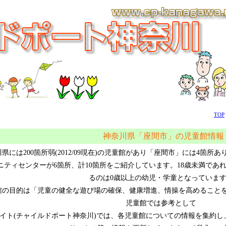
TOP
神奈川県「座間市」の児童館情報
県には200箇所弱(2012/09現在)の児童館があり「座間市」には4箇
ニティセンターが6箇所、計10箇所をご紹介しています。18歳未満であ
るのは0歳以上の幼児・学童となっていま
館の目的は「児童の健全な遊び場の確保、健康増進、情操を高めること
児童館では参考として
イト(チャイルドポート神奈川)では、各児童館についての情報を集約