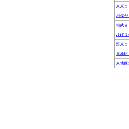
東原コ
相模が
相武台
ひばり
栗原コ
北地区
東地区