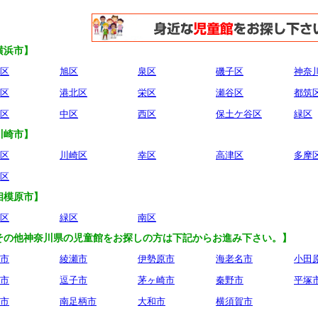
横浜市】
区
旭区
泉区
磯子区
神奈
区
港北区
栄区
瀬谷区
都筑
区
中区
西区
保土ケ谷区
緑区
川崎市】
区
川崎区
幸区
高津区
多摩
区
相模原市】
区
緑区
南区
その他神奈川県の児童館をお探しの方は下記からお進み下さい。】
市
綾瀬市
伊勢原市
海老名市
小田
市
逗子市
茅ヶ崎市
秦野市
平塚
市
南足柄市
大和市
横須賀市